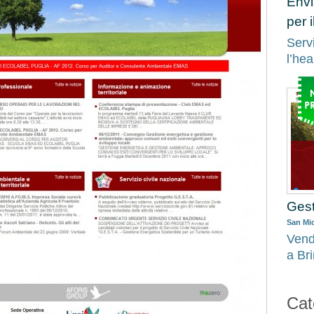
Envi
per 
Servi
l’hea
Ges
San Mic
Vend
a Bri
Cat