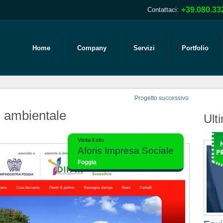
+39.080.33
Contattaci:
Home
Company
Servizi
Portfolio
Progetto successivo
e ambientale
Ulti
Visita il sito
Aforis Impresa Sociale
Foggia