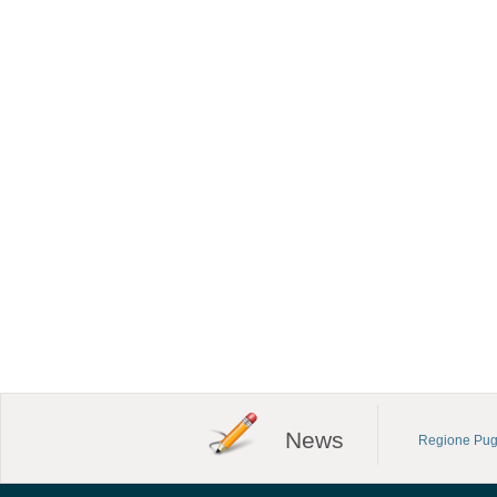
News
Regione Pugl