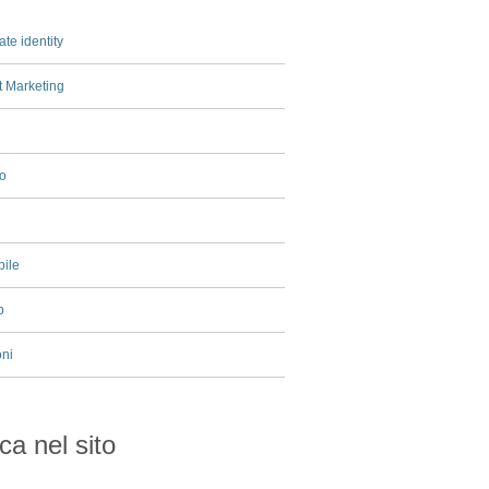
te identity
t Marketing
io
bile
b
oni
ca nel sito