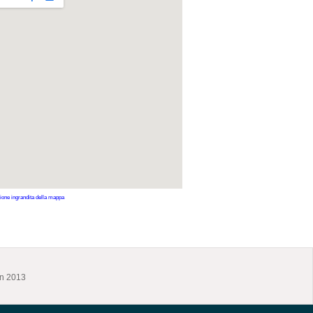
ione ingrandita della mappa
en 2013