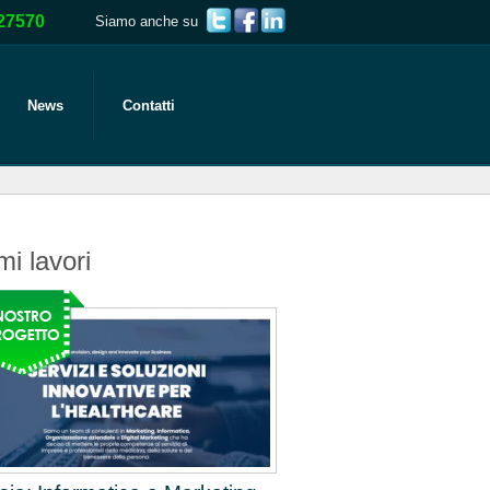
27570
Siamo anche su
News
Contatti
mi lavori