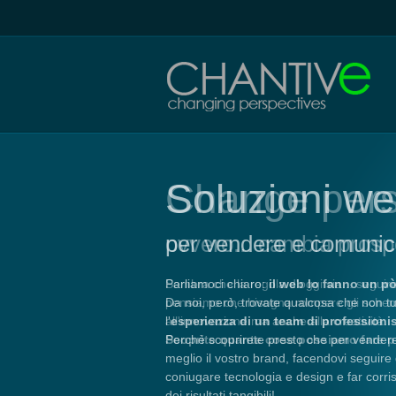
Soluzioni w
per vendere e comunic
Parliamoci chiaro:
il web lo fanno un pò 
Da noi, però, trovate qualcosa che non tu
l'
esperienza di un team di professionist
Perchè scoprirete presto che per vender
meglio il vostro brand, facendovi seguire 
coniugare tecnologia e design e far corri
dei risultati tangibili!