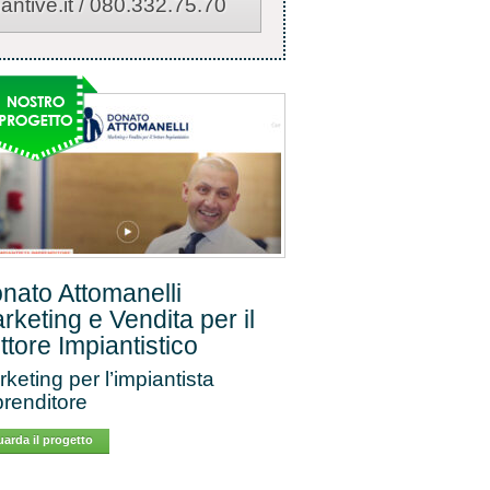
ntive.it / 080.332.75.70
nato Attomanelli
rketing e Vendita per il
ttore Impiantistico
keting per l’impiantista
renditore
arda il progetto