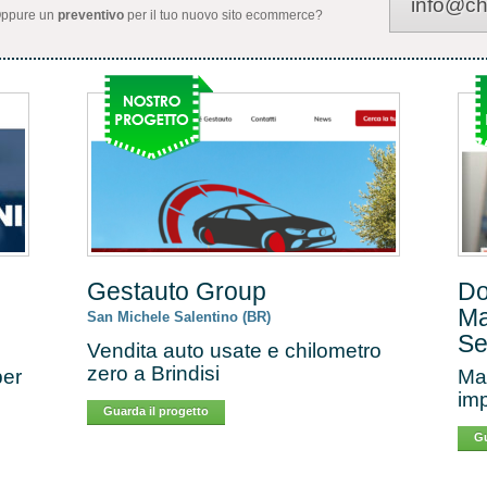
info@cha
 Oppure un
preventivo
per il tuo nuovo sito ecommerce?
Gestauto Group
Do
Ma
San Michele Salentino (BR)
Se
Vendita auto usate e chilometro
zero a Brindisi
per
Mar
imp
Guarda il progetto
Gu