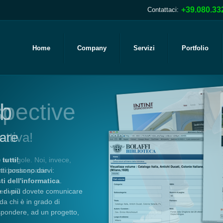
+39.080.33
Contattaci:
Home
Company
Servizi
Portfolio
eb
are
tutti!
tti possono darvi:
i dell'informatica
.
e di più dovete comunicare
da chi è in grado di
spondere, ad un progetto,