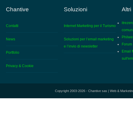
Chantive
Soluzioni
Altri
itreze
Contatti
Internet Marketing per il Turismo
comun
Philweb
News
Soluzioni per l’email marketing
Forum 
e l’invio di newsletter
Email M
Portfolio
sull'em
Privacy & Cookie
Copyright 2003-2026 - Chantive sas | Web & Marketi